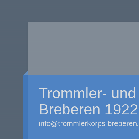
Trommler- und 
Breberen 1922 
info@trommlerkorps-breberen