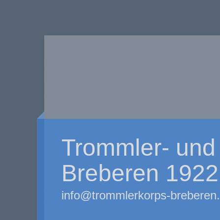
Trommler- und 
Breberen 1922 
info@trommlerkorps-breberen